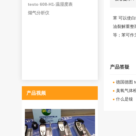
testo 608-H1-温湿度表
烟气分析仪
苯 可以使
油裂解重整
等；苯可作
产品答疑
德国德图 
臭氧气体
产品视频
什么是镍