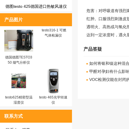
德图testo 425德国进口热敏风速仪
危害：对呼吸道有强烈
红肿。口服强烈刺激皮
产品图片
遇明火、高热或与氧化
testo316-1 可燃
达到一定浓度时，遇火
气体检漏仪
产品答疑
德国德图TESTO3
50 烟气分析仪
如何将银和镍这种混合
甲醛对孕妇有什么影响
VOC检测仪能在封闭
testo625精密型温
testo 465光学转速
湿度仪
仪
联系方式