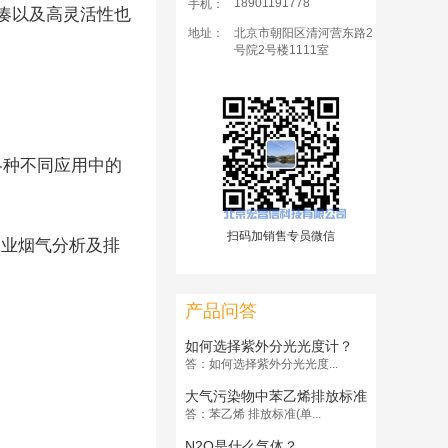
18901191778
手机：
凑以及高灵活性也
地址：
北京市朝阳区清河营东路2
号院2号楼1111室
足各种不同应用中的
扫码加销售专员微信
工业烟气分析及排
产品问答
如何选择紫外分光光度计？
答：如何选择紫外分光光度...
大气污染物中苯乙烯排放标准
答：苯乙烯 排放标准(单...
N2O是什么气体？