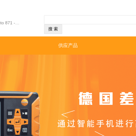
经营范围：testo 350 烟气分析仪，testo 871 - 红外热像仪，testo 440 100mm 叶轮风速蓝牙连接套装，testo 316-1 可燃气体检漏仪，testo 425 - 热敏风速仪，testo 830-T2 - 红外测温仪，testo 340 - 工业烟气分析仪。
供应产品