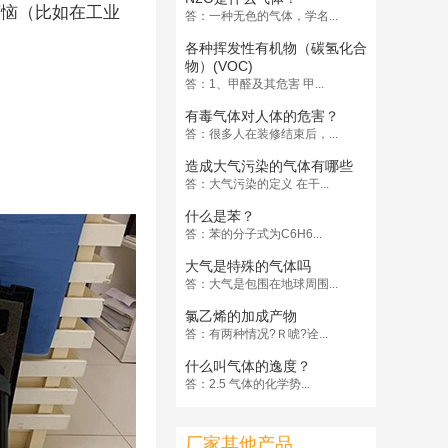
烦恼（比如在工业
答：一种无色的气体，学名...
各种挥发性有机物（碳氢化合
物）(VOC)
答：1、甲醛及其危害 甲...
有毒气体对人体的危害？
答：很多人在装修结束后，...
。
造成大气污染的气体有哪些
答：大气污染的定义 在干...
什么是苯？
答：苯的分子式为C6H6...
大气是特殊的气体吗
答：大气是包围在地球周围...
氯乙烯的加成产物
答：有两种情况?Ｒ唬?诠...
什么叫气体的逸度？
答：2.5 气体的化学势...
厂家其他产品